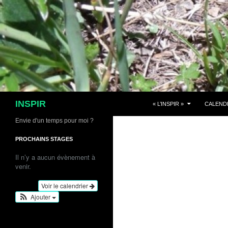
Aller
au
contenu
Recherche
INSPIR
« L’INSPIR »
CALEND
Envie d'un temps pour moi ?
PROCHAINS STAGES
Il n’y a aucun évènement à
venir.
Voir le calendrier
Ajouter