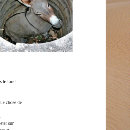
s le fond
lque chose de
.
eter sur