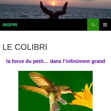
Aller
au
contenu
Recherche
INSPIR
MENU
PRINCI
LE COLIBRI
la force du petit… dans l’infiniment grand