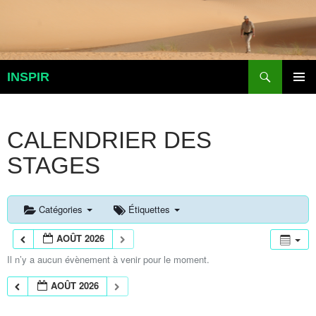
Aller
au
contenu
Recherche
INSPIR
MENU
PRINCI
CALENDRIER DES
STAGES
Catégories
Étiquettes
AOÛT 2026
Il n’y a aucun évènement à venir pour le moment.
AOÛT 2026