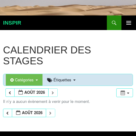
Aller
au
contenu
Recherche
INSPIR
MENU
PRINCI
CALENDRIER DES
STAGES
Catégories
Étiquettes
AOÛT 2026
Il n’y a aucun évènement à venir pour le moment.
AOÛT 2026