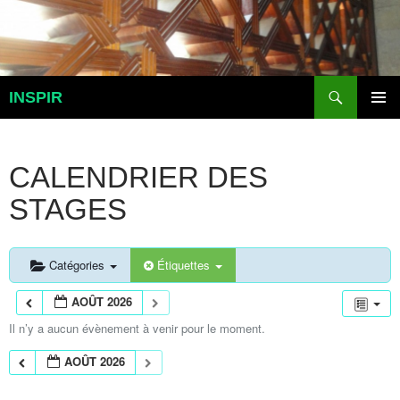
Aller
au
contenu
Recherche
INSPIR
MENU
PRINCI
CALENDRIER DES
STAGES
Catégories
Étiquettes
AOÛT 2026
Il n’y a aucun évènement à venir pour le moment.
AOÛT 2026