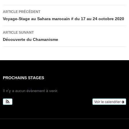
Navigation
ARTICLE PRÉCÉDENT
des
Voyage-Stage au Sahara marocain # du 17 au 24 octobre 2020
articles
ARTICLE SUIVANT
Découverte du Chamanisme
PROCHAINS STAGES
Il n’y a aucun évènement à venir.
Voir le calendrier