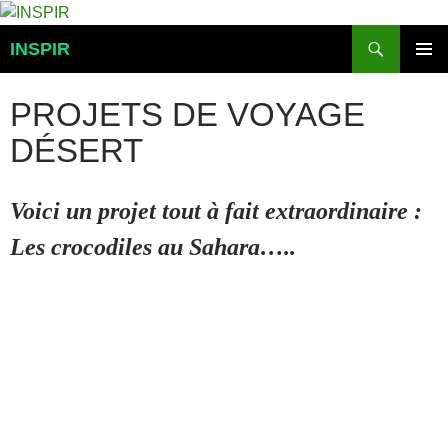
Aller
au
Recherche
INSPIR
contenu
MENU
PRINCI
PROJETS DE VOYAGE
DÉSERT
Voici un projet tout à fait extraordinaire :
Les crocodiles au Sahara…..
a