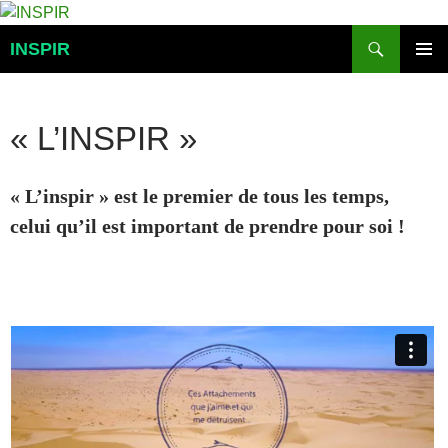
Aller
au
Recherche
INSPIR
contenu
MENU
PRINCI
« L’INSPIR »
« L’inspir » est le premier de tous les temps,
celui qu’il e
st important de
prendre pour soi !