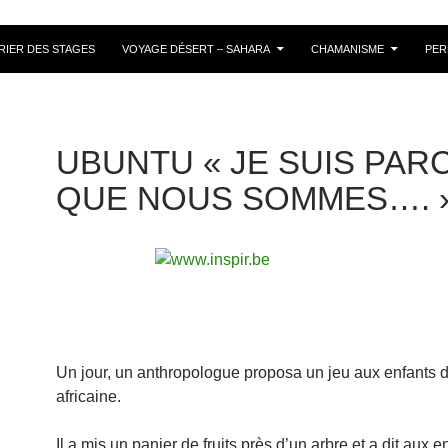
RIER DES STAGES
VOYAGE DÉSERT – SAHARA
CHAMANISME
PER
UBUNTU « JE SUIS PAR
QUE NOUS SOMMES…. 
Un jour, un anthropologue proposa un jeu aux enfants d
africaine.
Il a mis un panier de fruits près d’un arbre et a dit aux en