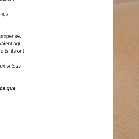
emps
écompense.
aient agi
its, ils ont
ux si tous
rce que