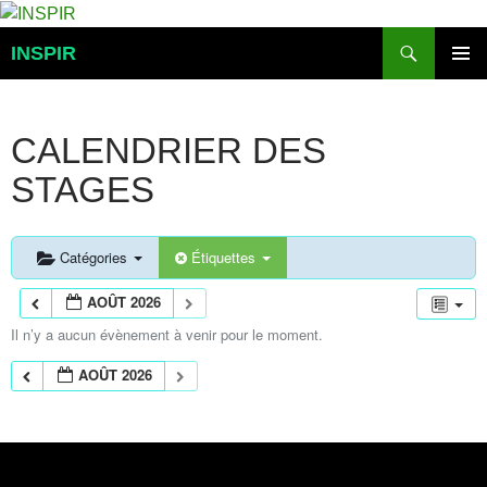
Aller
au
Recherche
INSPIR
contenu
MENU
PRINCI
CALENDRIER DES
STAGES
Catégories
Étiquettes
AOÛT 2026
Il n’y a aucun évènement à venir pour le moment.
AOÛT 2026