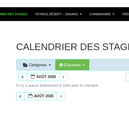
IER DES STAGES
VOYAGE DÉSERT – SAHARA
CHAMANISME
PER
CALENDRIER DES STAG
Catégories
Étiquettes
AOÛT 2026
Il n’y a aucun évènement à venir pour le moment.
AOÛT 2026