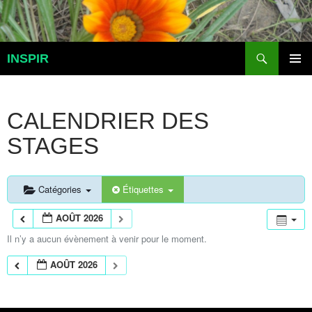
Aller
au
contenu
Recherche
INSPIR
MENU
PRINCI
CALENDRIER DES
STAGES
Catégories
Étiquettes
AOÛT 2026
Il n’y a aucun évènement à venir pour le moment.
AOÛT 2026