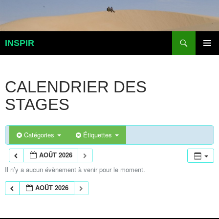
Aller
au
contenu
Recherche
INSPIR
MENU
PRINCI
CALENDRIER DES
STAGES
Catégories
Étiquettes
AOÛT 2026
Il n’y a aucun évènement à venir pour le moment.
AOÛT 2026