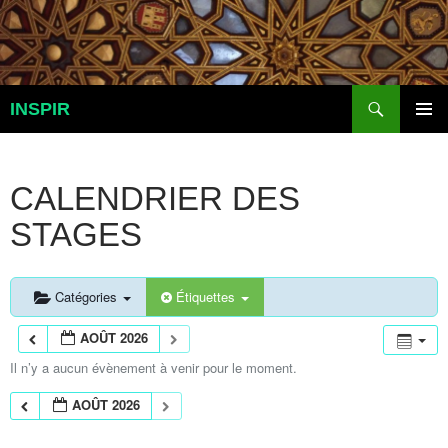
Aller
au
contenu
Recherche
INSPIR
MENU
PRINCI
CALENDRIER DES
STAGES
Catégories
Étiquettes
AOÛT 2026
Il n’y a aucun évènement à venir pour le moment.
AOÛT 2026