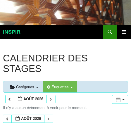
Aller
au
contenu
Recherche
INSPIR
MENU
PRINCI
CALENDRIER DES
STAGES
Catégories
Étiquettes
AOÛT 2026
Il n’y a aucun évènement à venir pour le moment.
AOÛT 2026