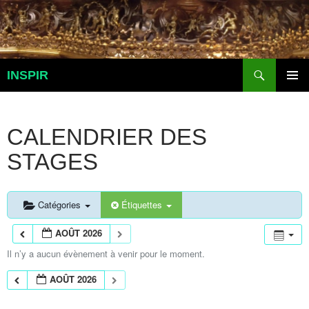
Aller
au
contenu
Recherche
INSPIR
MENU
PRINCI
CALENDRIER DES
STAGES
Catégories
Étiquettes
AOÛT 2026
Il n’y a aucun évènement à venir pour le moment.
AOÛT 2026