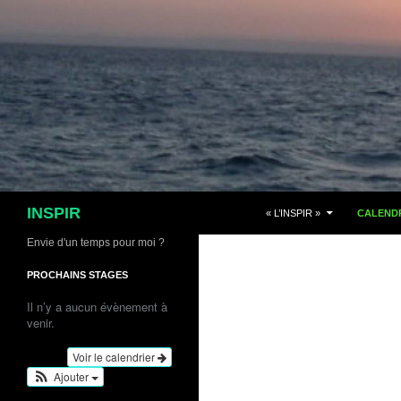
Aller
au
contenu
Recherche
INSPIR
« L’INSPIR »
CALENDR
Envie d'un temps pour moi ?
PROCHAINS STAGES
Il n’y a aucun évènement à
venir.
Voir le calendrier
Ajouter