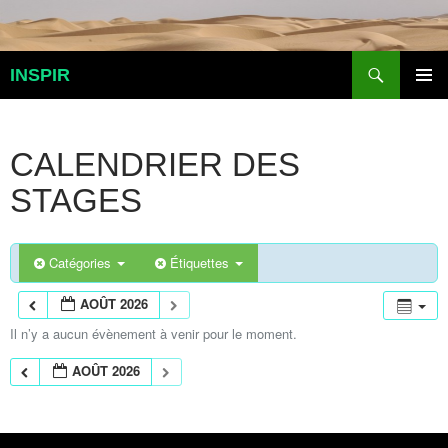
Aller
au
contenu
Recherche
INSPIR
MENU
PRINCI
CALENDRIER DES
STAGES
Catégories
Étiquettes
AOÛT 2026
Il n’y a aucun évènement à venir pour le moment.
AOÛT 2026