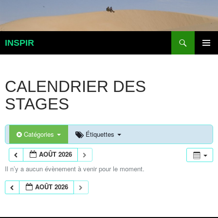
Aller
au
contenu
Recherche
INSPIR
MENU
PRINCI
CALENDRIER DES
STAGES
Catégories
Étiquettes
AOÛT 2026
Il n’y a aucun évènement à venir pour le moment.
AOÛT 2026