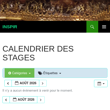
Aller
au
contenu
Recherche
INSPIR
MENU
PRINCI
CALENDRIER DES
STAGES
Catégories
Étiquettes
AOÛT 2026
Il n’y a aucun évènement à venir pour le moment.
AOÛT 2026