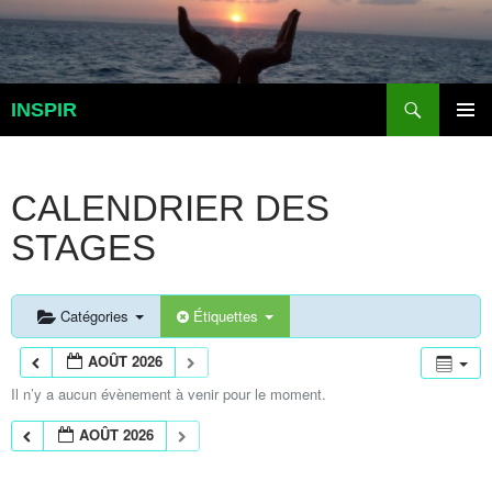
Aller
au
contenu
Recherche
INSPIR
MENU
PRINCI
CALENDRIER DES
STAGES
Catégories
Étiquettes
AOÛT 2026
Il n’y a aucun évènement à venir pour le moment.
AOÛT 2026