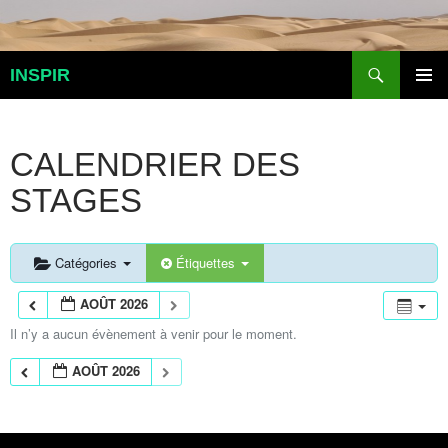
Aller
au
contenu
Recherche
INSPIR
MENU
PRINCI
CALENDRIER DES
STAGES
Catégories
Étiquettes
AOÛT 2026
Il n’y a aucun évènement à venir pour le moment.
AOÛT 2026