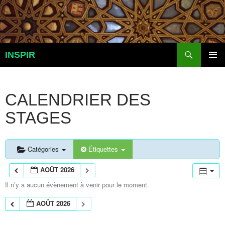
Aller
au
contenu
Recherche
INSPIR
MENU
PRINCI
CALENDRIER DES
STAGES
Catégories
Étiquettes
AOÛT 2026
Il n’y a aucun évènement à venir pour le moment.
AOÛT 2026