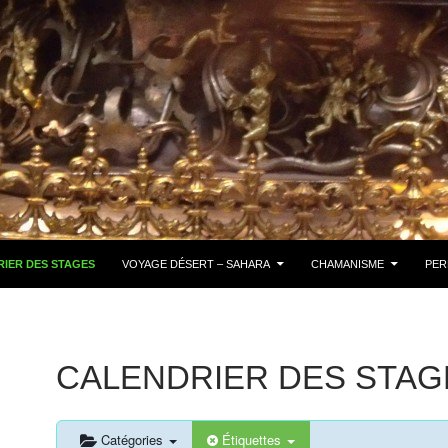
IER DES STAGES
VOYAGE DÉSERT – SAHARA
CHAMANISME
PER
CALENDRIER DES STAG
Catégories
Étiquettes