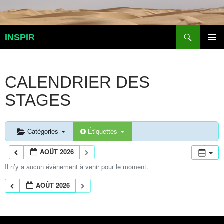
Aller
au
contenu
Recherche
INSPIR
MENU
PRINCI
CALENDRIER DES
STAGES
Catégories
Étiquettes
AOÛT 2026
Il n’y a aucun évènement à venir pour le moment.
AOÛT 2026