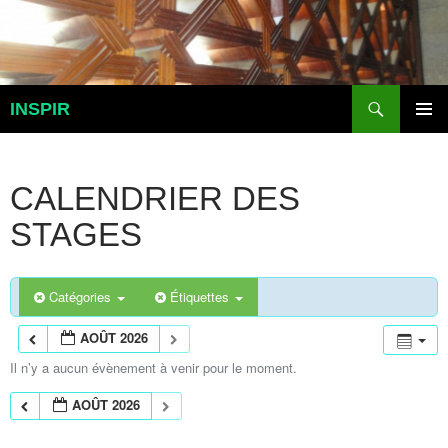
Aller
au
contenu
Recherche
INSPIR
MENU
PRINCI
CALENDRIER DES
STAGES
Catégories
Étiquettes
AOÛT 2026
Il n’y a aucun évènement à venir pour le moment.
AOÛT 2026