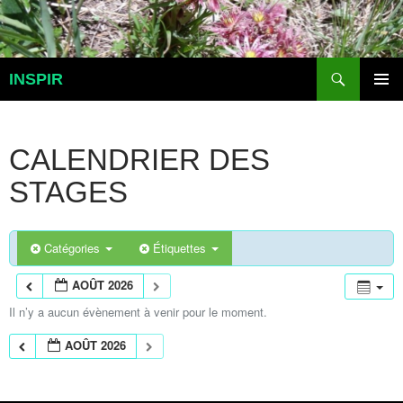
Aller
au
contenu
Recherche
INSPIR
MENU
PRINCI
CALENDRIER DES
STAGES
Catégories
Étiquettes
AOÛT 2026
Il n’y a aucun évènement à venir pour le moment.
AOÛT 2026