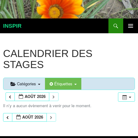
Aller
au
contenu
Recherche
INSPIR
MENU
PRINCI
CALENDRIER DES
STAGES
Catégories
Étiquettes
AOÛT 2026
Il n’y a aucun évènement à venir pour le moment.
AOÛT 2026