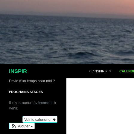
Aller
au
contenu
Recherche
INSPIR
« L’INSPIR »
CALENDR
Envie d'un temps pour moi ?
PROCHAINS STAGES
Il n’y a aucun évènement à
venir.
Voir le calendrier
Ajouter