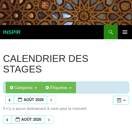
Aller
au
contenu
Recherche
INSPIR
MENU
PRINCI
CALENDRIER DES
STAGES
Catégories
Étiquettes
AOÛT 2026
Il n’y a aucun évènement à venir pour le moment.
AOÛT 2026