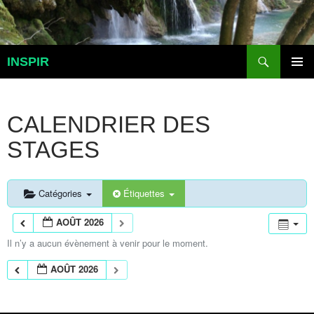
Aller
au
contenu
Recherche
INSPIR
MENU
PRINCI
CALENDRIER DES
STAGES
Catégories
Étiquettes
AOÛT 2026
Il n’y a aucun évènement à venir pour le moment.
AOÛT 2026