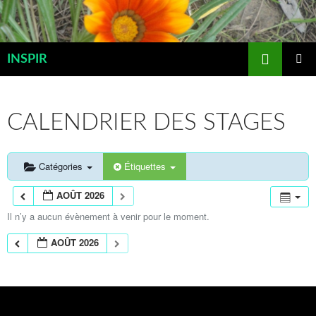
Aller
au
contenu
Recherche
INSPIR
MENU
PRINCIP
CALENDRIER DES STAGES
Catégories
Étiquettes
AOÛT 2026
Il n’y a aucun évènement à venir pour le moment.
AOÛT 2026