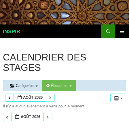
Aller
au
contenu
Recherche
INSPIR
MENU
PRINCI
CALENDRIER DES
STAGES
Catégories
Étiquettes
AOÛT 2026
Il n’y a aucun évènement à venir pour le moment.
AOÛT 2026