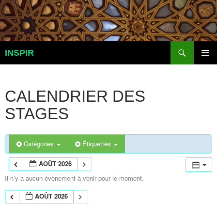
Aller
au
contenu
Recherche
INSPIR
MENU
PRINCI
CALENDRIER DES
STAGES
Catégories
Étiquettes
AOÛT 2026
Il n’y a aucun évènement à venir pour le moment.
AOÛT 2026