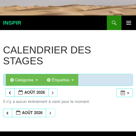
Aller
au
contenu
Recherche
INSPIR
MENU
PRINCI
CALENDRIER DES
STAGES
Catégories
Étiquettes
AOÛT 2026
Il n’y a aucun évènement à venir pour le moment.
AOÛT 2026