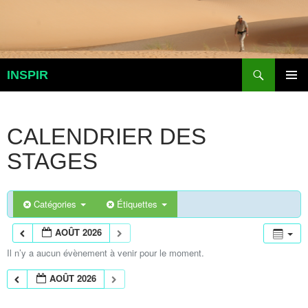
Aller
au
contenu
Recherche
INSPIR
MENU
PRINCI
CALENDRIER DES
STAGES
Catégories
Étiquettes
AOÛT 2026
Il n’y a aucun évènement à venir pour le moment.
AOÛT 2026