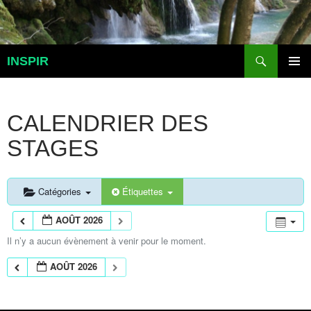
Aller
au
contenu
Recherche
INSPIR
MENU
PRINCI
CALENDRIER DES
STAGES
Catégories
Étiquettes
AOÛT 2026
Il n’y a aucun évènement à venir pour le moment.
AOÛT 2026