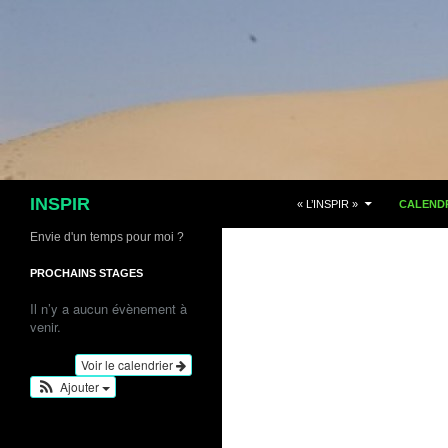
Aller
au
contenu
Recherche
INSPIR
« L’INSPIR »
CALENDR
Envie d'un temps pour moi ?
PROCHAINS STAGES
Il n’y a aucun évènement à
venir.
Voir le calendrier
Ajouter