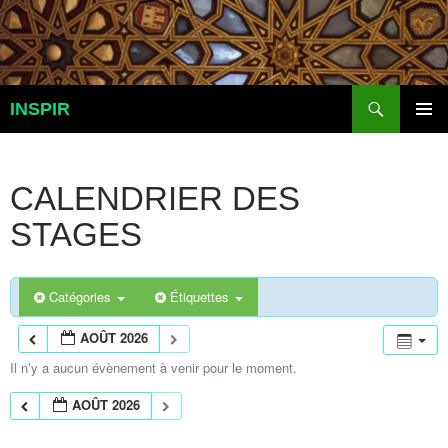
Aller
au
contenu
Recherche
INSPIR
MENU
PRINCI
CALENDRIER DES
STAGES
Catégories
Étiquettes
AOÛT 2026
Il n’y a aucun évènement à venir pour le moment.
AOÛT 2026