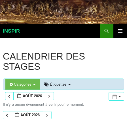
Aller
au
contenu
Recherche
INSPIR
MENU
PRINCI
CALENDRIER DES
STAGES
Catégories
Étiquettes
AOÛT 2026
Il n’y a aucun évènement à venir pour le moment.
AOÛT 2026