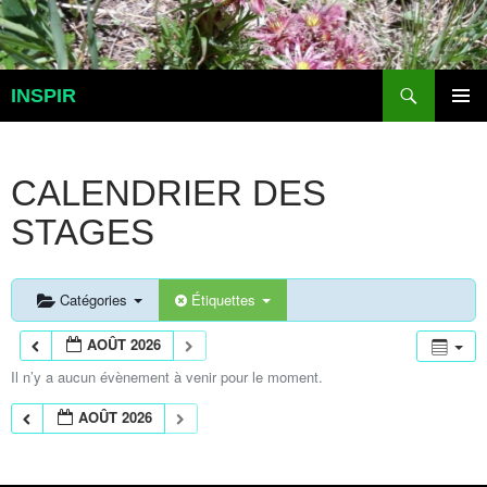
Aller
au
contenu
Recherche
INSPIR
MENU
PRINCI
CALENDRIER DES
STAGES
Catégories
Étiquettes
AOÛT 2026
Il n’y a aucun évènement à venir pour le moment.
AOÛT 2026