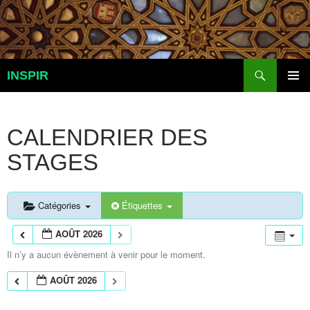
Aller
au
contenu
Recherche
INSPIR
MENU
PRINCI
CALENDRIER DES
STAGES
Catégories
Étiquettes
AOÛT 2026
Il n’y a aucun évènement à venir pour le moment.
AOÛT 2026