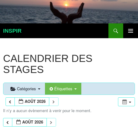
Aller
au
contenu
Recherche
INSPIR
MENU
PRINCI
CALENDRIER DES
STAGES
Catégories
Étiquettes
AOÛT 2026
Il n’y a aucun évènement à venir pour le moment.
AOÛT 2026