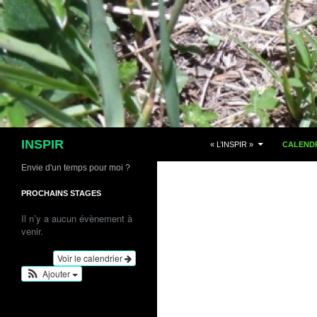
Aller
au
contenu
Recherche
INSPIR
« L’INSPIR »
CALENDR
Envie d'un temps pour moi ?
PROCHAINS STAGES
Il n’y a aucun évènement à
venir.
Voir le calendrier
Ajouter