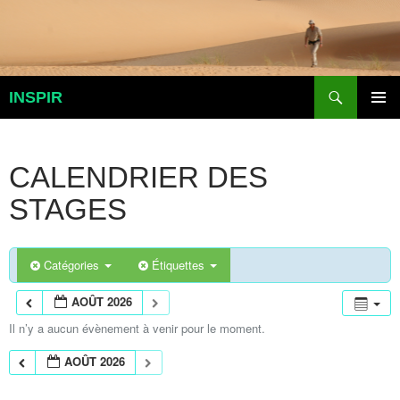
Aller
au
contenu
Recherche
INSPIR
MENU
PRINCI
CALENDRIER DES
STAGES
Catégories
Étiquettes
AOÛT 2026
Il n’y a aucun évènement à venir pour le moment.
AOÛT 2026