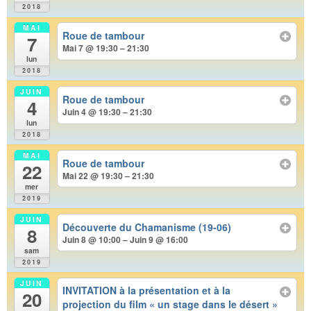
2018
MAI
Roue de tambour
7
Mai 7 @ 19:30 – 21:30
lun
2018
JUIN
Roue de tambour
4
Juin 4 @ 19:30 – 21:30
lun
2018
MAI
Roue de tambour
22
Mai 22 @ 19:30 – 21:30
mer
2019
JUIN
Découverte du Chamanisme (19-06)
8
Juin 8 @ 10:00 – Juin 9 @ 16:00
sam
2019
JUIN
INVITATION à la présentation et à la
20
projection du film « un stage dans le désert »