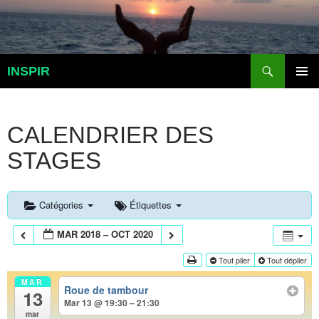
Aller
au
contenu
Recherche
INSPIR
MENU
PRINCI
CALENDRIER DES
STAGES
Catégories
Étiquettes
MAR 2018 – OCT 2020
Tout plier
Tout déplier
MAR
Roue de tambour
13
Mar 13 @ 19:30 – 21:30
mar