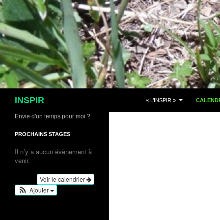
Aller
au
contenu
Recherche
INSPIR
« L’INSPIR »
CALENDR
Envie d'un temps pour moi ?
PROCHAINS STAGES
Il n’y a aucun évènement à
venir.
Voir le calendrier
Ajouter