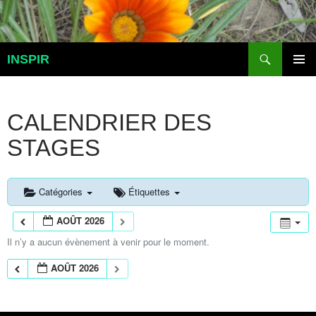
Aller
au
contenu
Recherche
INSPIR
MENU
PRINCI
CALENDRIER DES
STAGES
Catégories
Étiquettes
AOÛT 2026
Il n’y a aucun évènement à venir pour le moment.
AOÛT 2026