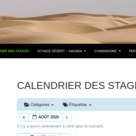
IER DES STAGES
VOYAGE DÉSERT – SAHARA
CHAMANISME
PER
CALENDRIER DES STAG
Catégories
Étiquettes
AOÛT 2026
Il n’y a aucun évènement à venir pour le moment.